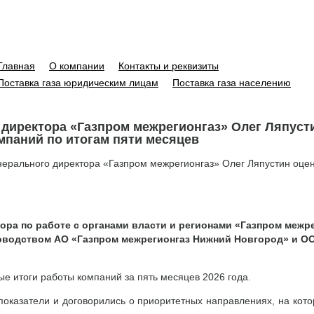
Главная
О компании
Контакты и реквизиты
Поставка газа юридическим лицам
Поставка газа населению
 директора «Газпром межрегионгаз» Олег Ляпуст
мпаний по итогам пяти месяцев
нерального директора «Газпром межрегионгаз» Олег Ляпустин оцен
ора по работе с органами власти и регионами «Газпром межр
ководством АО «Газпром межрегионгаз Нижний Новгород» и О
е итоги работы компаний за пять месяцев 2026 года.
показатели и договорились о приоритетных направлениях, на кото