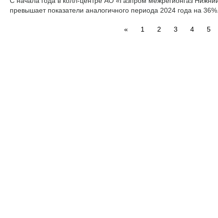
С начала года в колл-центре АО «Газпром межрегионгаз Нижний 
превышает показатели аналогичного периода 2024 года на 36%.
«
1
2
3
4
5